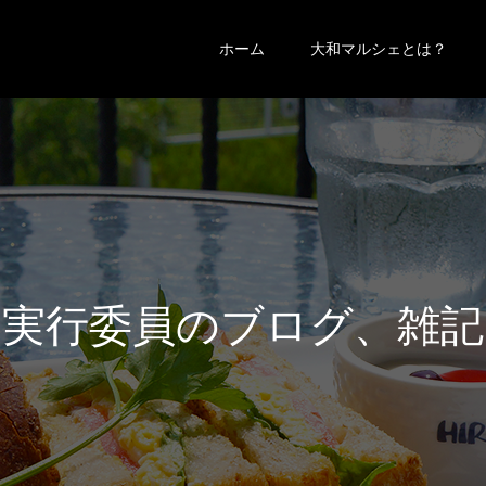
ホーム
大和マルシェとは？
実
行
委
員
の
ブ
ロ
グ
、
雑
記