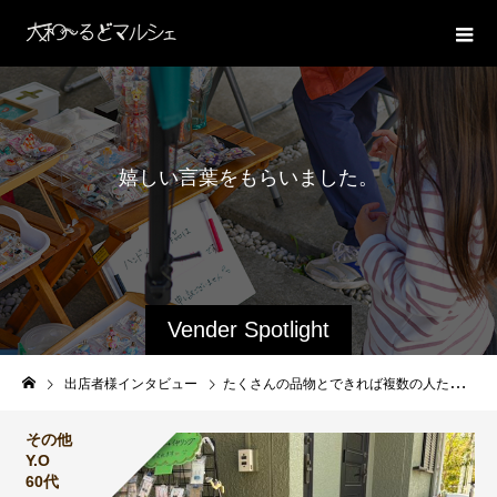
嬉
し
い
言
葉
を
も
ら
い
ま
し
た
。
Vender Spotlight
出店者様インタビュー
たくさんの品物とできれば複数の人たちで出店した方が品数が、あり賑わっている様に見えます！集客も見込めます！店番も楽なので、オススメです。
その他
Y.O
60代