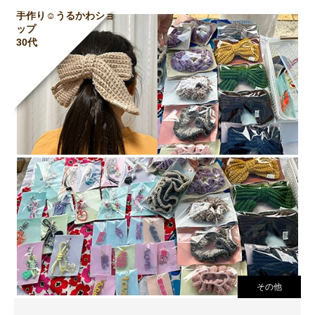
手作り☺︎うるかわショ
ップ
30代
その他