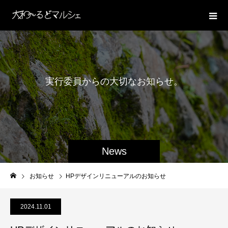
実
行
委
員
か
ら
の
大
切
な
お
知
ら
せ
。
News
お知らせ
HPデザインリニューアルのお知らせ
2024.11.01