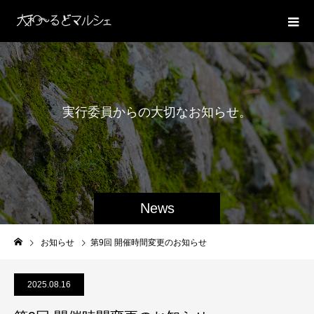
実
行
委
員
か
ら
の
大
切
な
お
知
ら
せ
。
News
お知らせ
第9回 開催時間変更のお知らせ
2025.08.16