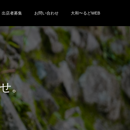
出店者募集
お問い合わせ
大和〜るどWEB
せ
。