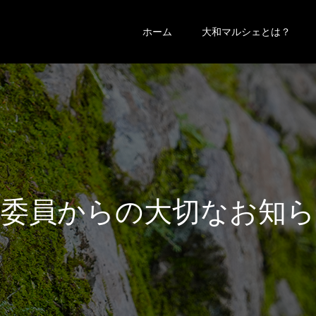
ホーム
大和マルシェとは？
行
委
員
か
ら
の
大
切
な
お
知
ら