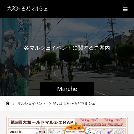
各
マ
ル
シ
ェ
イ
ベ
ン
ト
に
関
す
る
ご
案
内
Marche
マルシェイベント
第5回 大和〜るどマルシェ