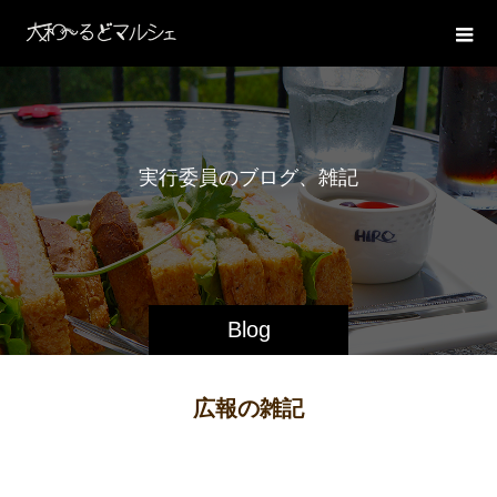
実
行
委
員
の
ブ
ロ
グ
、
雑
記
Blog
広報の雑記